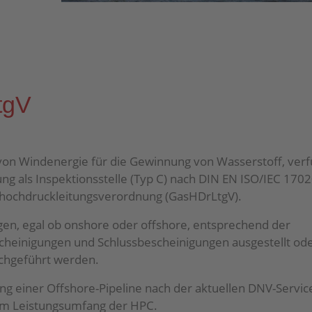
tgV
 von Windenergie für die Gewinnung von Wasserstoff, verf
ung als Inspektionsstelle (Typ C) nach DIN EN ISO/IEC 170
hochdruckleitungsverordnung (GasHDrLtgV).
gen, egal ob onshore oder offshore, entsprechend der
cheinigungen und Schlussbescheinigungen ausgestellt od
rchgeführt werden.
ung einer Offshore-Pipeline nach der aktuellen DNV-Servic
zum Leistungsumfang der HPC.