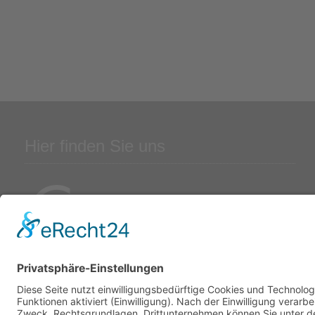
Hier finden Sie uns
Hanseatic Power Cert GmbH
Holstenkamp 1
22525 Hamburg