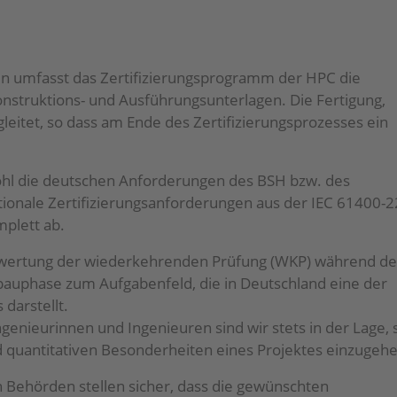
ten umfasst das Zertifizierungsprogramm der HPC die
struktions- und Ausführungsunterlagen. Die Fertigung,
eitet, so dass am Ende des Zertifizierungsprozesses ein
ohl die deutschen Anforderungen des BSH bzw. des
tionale Zertifizierungsanforderungen aus der IEC 61400-2
mplett ab.
ewertung der wiederkehrenden Prüfung (WKP) während de
auphase zum Aufgabenfeld, die in Deutschland eine der
darstellt.
enieurinnen und Ingenieuren sind wir stets in der Lage, 
d quantitativen Besonderheiten eines Projektes einzugehe
 Behörden stellen sicher, dass die gewünschten