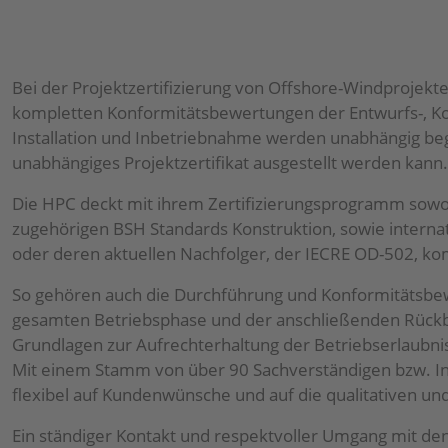
Bei der Projektzertifizierung von Offshore-Windprojek
kompletten Konformitätsbewertungen der Entwurfs-, Kon
Installation und Inbetriebnahme werden unabhängig begl
unabhängiges Projektzertifikat ausgestellt werden kann.
Die HPC deckt mit ihrem Zertifizierungsprogramm sow
zugehörigen BSH Standards Konstruktion, sowie interna
oder deren aktuellen Nachfolger, der IECRE OD-502, ko
So gehören auch die Durchführung und Konformitätsb
gesamten Betriebsphase und der anschließenden Rückb
Grundlagen zur Aufrechterhaltung der Betriebserlaubnis 
Mit einem Stamm von über 90 Sachverständigen bzw. Ing
flexibel auf Kundenwünsche und auf die qualitativen un
Ein ständiger Kontakt und respektvoller Umgang mit den